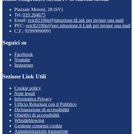
Piazzale Moroni, 28 (SV)
Tel:
019 264675
Email:
svic82100q@istruzione.it
Link per inviare una mail
PEC:
svic82100q@pec.istruzione.it
Link per inviare una mail
C.F.: 92099090091
Seguici su
Facebook
Youtube
Instagram
Sezione Link Utili
Cookie policy
Note legali
Informativa Privacy
Ufficio Relazioni con il Pubblico
Dichiarazione di accessibilità
Obiettivi di accessibilità
Whistleblowing
Gestione consensi cookie
Amministrazione trasparente