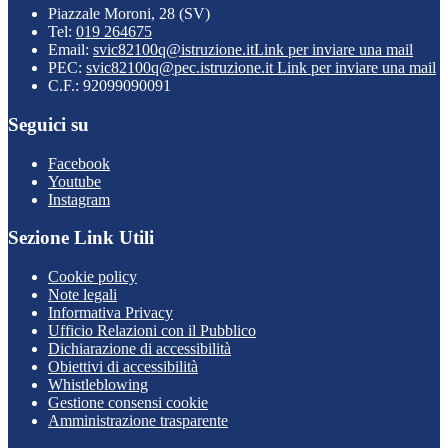
Piazzale Moroni, 28 (SV)
Tel:
019 264675
Email:
svic82100q@istruzione.it
Link per inviare una mail
PEC:
svic82100q@pec.istruzione.it
Link per inviare una mail
C.F.: 92099090091
Seguici su
Facebook
Youtube
Instagram
Sezione Link Utili
Cookie policy
Note legali
Informativa Privacy
Ufficio Relazioni con il Pubblico
Dichiarazione di accessibilità
Obiettivi di accessibilità
Whistleblowing
Gestione consensi cookie
Amministrazione trasparente