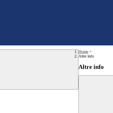
Home
>
Altre info
Altre info