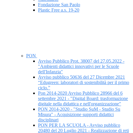
Fondazione San Paolo
Plastic Free a.s. 19-20
PON
Avviso Pubblico Prot. 38007 del 27.05.2022 -
"Ambienti didattici innovativi per le Scuole
dell'Infanzia"
Avviso pubblico 50636 del 27 Dicembre 2021
“Edugreen: laboratori di sostenibilità per il primo
ciclo.”
Pon 2014-2020 Avviso Pubblico 28966 del 6
settembre 2021 - "Digital Board: trasformazione
digitale nella didattica e nell'organizzazione"
PON 2014-2020 - "Studio SuM - Studio Su
Misura" - Acquisizione supporti didattici
disciplinari
PON PER LA SCUOLA - Avviso pubblico
20480 del 20 Luglio 2021 - Realizzazione di reti