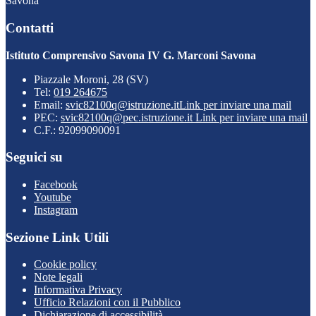
Savona
Contatti
Istituto Comprensivo Savona IV G. Marconi Savona
Piazzale Moroni, 28 (SV)
Tel:
019 264675
Email:
svic82100q@istruzione.it
Link per inviare una mail
PEC:
svic82100q@pec.istruzione.it
Link per inviare una mail
C.F.: 92099090091
Seguici su
Facebook
Youtube
Instagram
Sezione Link Utili
Cookie policy
Note legali
Informativa Privacy
Ufficio Relazioni con il Pubblico
Dichiarazione di accessibilità