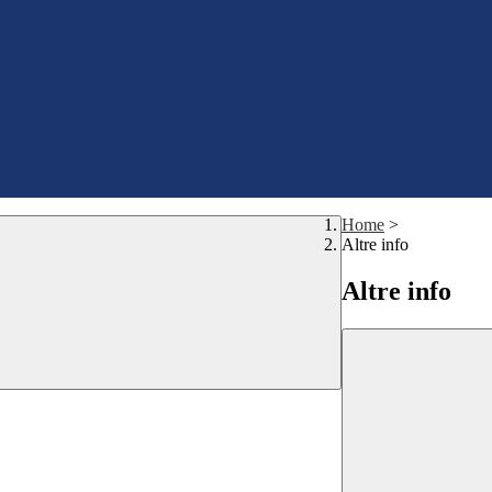
Home
>
Altre info
Altre info