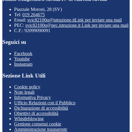
Piazzale Moroni, 28 (SV)
Tel:
019 264675
Email:
svic82100q@istruzione.it
Link per inviare una mail
PEC:
svic82100q@pec.istruzione.it
Link per inviare una mail
C.F.: 92099090091
Seguici su
Facebook
Youtube
Instagram
Sezione Link Utili
Cookie policy
Note legali
Informativa Privacy
Ufficio Relazioni con il Pubblico
Dichiarazione di accessibilità
Obiettivi di accessibilità
Whistleblowing
Gestione consensi cookie
Amministrazione trasparente