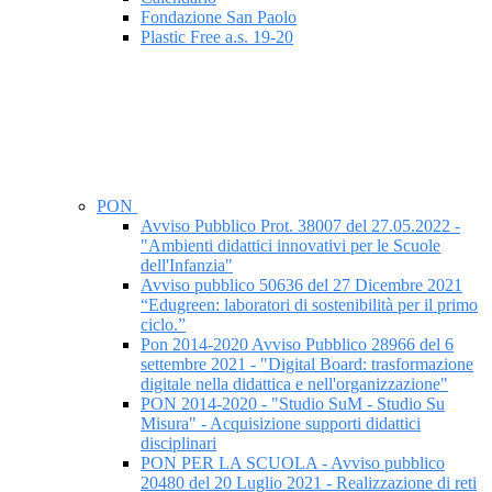
Fondazione San Paolo
Plastic Free a.s. 19-20
PON
Avviso Pubblico Prot. 38007 del 27.05.2022 -
"Ambienti didattici innovativi per le Scuole
dell'Infanzia"
Avviso pubblico 50636 del 27 Dicembre 2021
“Edugreen: laboratori di sostenibilità per il primo
ciclo.”
Pon 2014-2020 Avviso Pubblico 28966 del 6
settembre 2021 - "Digital Board: trasformazione
digitale nella didattica e nell'organizzazione"
PON 2014-2020 - "Studio SuM - Studio Su
Misura" - Acquisizione supporti didattici
disciplinari
PON PER LA SCUOLA - Avviso pubblico
20480 del 20 Luglio 2021 - Realizzazione di reti