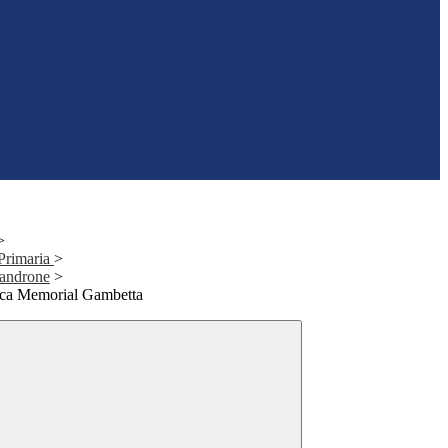
>
 Primaria
>
landrone
>
ca Memorial Gambetta