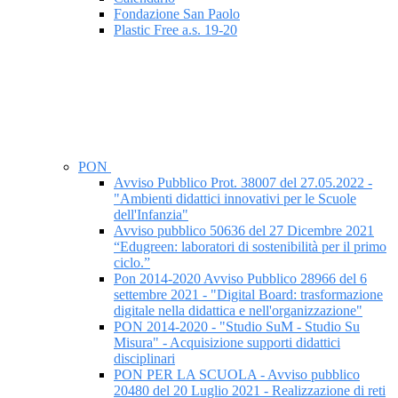
Fondazione San Paolo
Plastic Free a.s. 19-20
PON
Avviso Pubblico Prot. 38007 del 27.05.2022 -
"Ambienti didattici innovativi per le Scuole
dell'Infanzia"
Avviso pubblico 50636 del 27 Dicembre 2021
“Edugreen: laboratori di sostenibilità per il primo
ciclo.”
Pon 2014-2020 Avviso Pubblico 28966 del 6
settembre 2021 - "Digital Board: trasformazione
digitale nella didattica e nell'organizzazione"
PON 2014-2020 - "Studio SuM - Studio Su
Misura" - Acquisizione supporti didattici
disciplinari
PON PER LA SCUOLA - Avviso pubblico
20480 del 20 Luglio 2021 - Realizzazione di reti