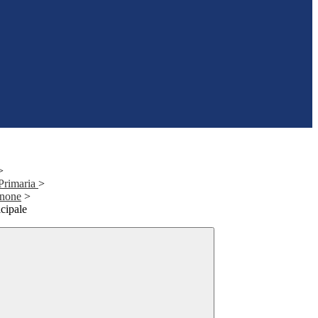
>
 Primaria
>
gnone
>
cipale