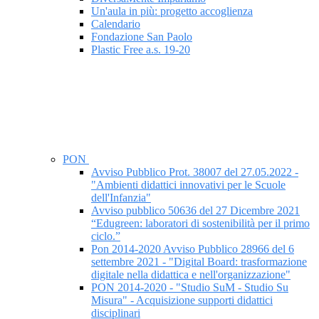
Un'aula in più: progetto accoglienza
Calendario
Fondazione San Paolo
Plastic Free a.s. 19-20
PON
Avviso Pubblico Prot. 38007 del 27.05.2022 -
"Ambienti didattici innovativi per le Scuole
dell'Infanzia"
Avviso pubblico 50636 del 27 Dicembre 2021
“Edugreen: laboratori di sostenibilità per il primo
ciclo.”
Pon 2014-2020 Avviso Pubblico 28966 del 6
settembre 2021 - "Digital Board: trasformazione
digitale nella didattica e nell'organizzazione"
PON 2014-2020 - "Studio SuM - Studio Su
Misura" - Acquisizione supporti didattici
disciplinari