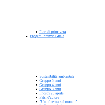
Fiori di primavera
Progetti Infanzia Guala
Sostenibilità ambientale
Gruppo 5 anni
Gruppo 4 anni
Gruppo 3 anni
I nostri 25 aprile
Falsi d'autore
"Una finestra sul mondo"