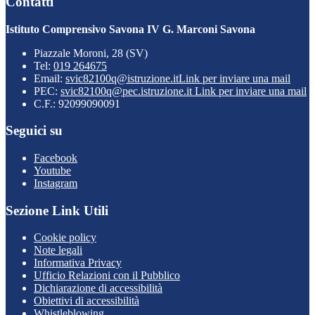
Contatti
Istituto Comprensivo Savona IV G. Marconi Savona
Piazzale Moroni, 28 (SV)
Tel:
019 264675
Email:
svic82100q@istruzione.it
Link per inviare una mail
PEC:
svic82100q@pec.istruzione.it
Link per inviare una mail
C.F.: 92099090091
Seguici su
Facebook
Youtube
Instagram
Sezione Link Utili
Cookie policy
Note legali
Informativa Privacy
Ufficio Relazioni con il Pubblico
Dichiarazione di accessibilità
Obiettivi di accessibilità
Whistleblowing