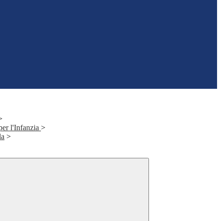
>
per l'Infanzia
>
la
>