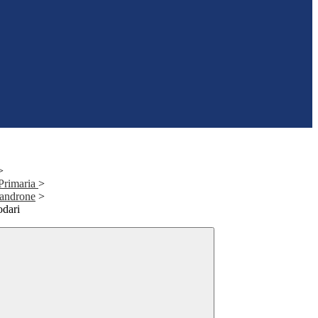
>
 Primaria
>
landrone
>
odari