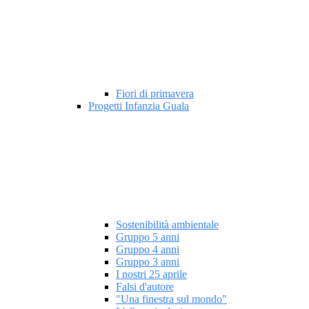
Fiori di primavera
Progetti Infanzia Guala
Sostenibilità ambientale
Gruppo 5 anni
Gruppo 4 anni
Gruppo 3 anni
I nostri 25 aprile
Falsi d'autore
"Una finestra sul mondo"