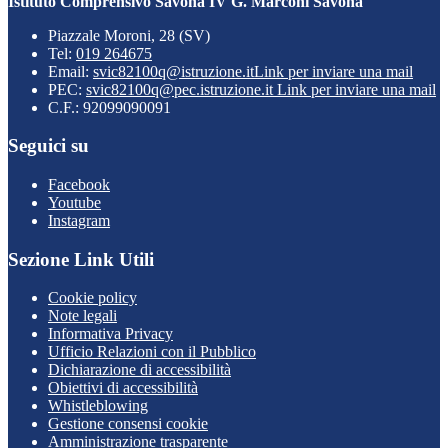
Istituto Comprensivo Savona IV G. Marconi Savona
Piazzale Moroni, 28 (SV)
Tel:
019 264675
Email:
svic82100q@istruzione.it
Link per inviare una mail
PEC:
svic82100q@pec.istruzione.it
Link per inviare una mail
C.F.: 92099090091
Seguici su
Facebook
Youtube
Instagram
Sezione Link Utili
Cookie policy
Note legali
Informativa Privacy
Ufficio Relazioni con il Pubblico
Dichiarazione di accessibilità
Obiettivi di accessibilità
Whistleblowing
Gestione consensi cookie
Amministrazione trasparente