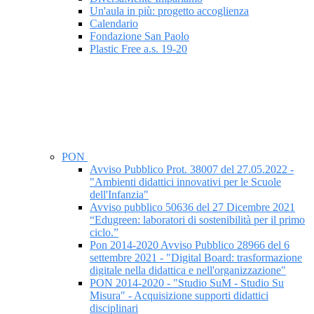
Un'aula in più: progetto accoglienza
Calendario
Fondazione San Paolo
Plastic Free a.s. 19-20
PON
Avviso Pubblico Prot. 38007 del 27.05.2022 -
"Ambienti didattici innovativi per le Scuole
dell'Infanzia"
Avviso pubblico 50636 del 27 Dicembre 2021
“Edugreen: laboratori di sostenibilità per il primo
ciclo.”
Pon 2014-2020 Avviso Pubblico 28966 del 6
settembre 2021 - "Digital Board: trasformazione
digitale nella didattica e nell'organizzazione"
PON 2014-2020 - "Studio SuM - Studio Su
Misura" - Acquisizione supporti didattici
disciplinari