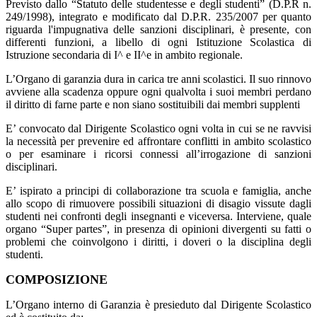
Previsto dallo “Statuto delle studentesse e degli studenti” (D.P.R n.
249/1998), integrato e modificato dal D.P.R. 235/2007 per quanto
riguarda l'impugnativa delle sanzioni disciplinari, è presente, con
differenti funzioni, a libello di ogni Istituzione Scolastica di
Istruzione secondaria di I^ e II^e in ambito regionale.
L’Organo di garanzia dura in carica tre anni scolastici. Il suo rinnovo
avviene alla scadenza oppure ogni qualvolta i suoi membri perdano
il diritto di farne parte e non siano sostituibili dai membri supplenti
E’ convocato dal Dirigente Scolastico ogni volta in cui se ne ravvisi
la necessità per prevenire ed affrontare conflitti in ambito scolastico
o per esaminare i ricorsi connessi all’irrogazione di sanzioni
disciplinari.
E’ ispirato a principi di collaborazione tra scuola e famiglia, anche
allo scopo di rimuovere possibili situazioni di disagio vissute dagli
studenti nei confronti degli insegnanti e viceversa. Interviene, quale
organo “Super partes”, in presenza di opinioni divergenti su fatti o
problemi che coinvolgono i diritti, i doveri o la disciplina degli
studenti.
COMPOSIZIONE
L’Organo interno di Garanzia è presieduto dal Dirigente Scolastico