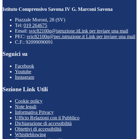
Istituto Comprensivo Savona IV G. Marconi Savona
Piazzale Moroni, 28 (SV)
Tel:
019 264675
Email:
svic82100q@istruzione.it
Link per inviare una mail
PEC:
svic82100q@pec.istruzione.it
Link per inviare una mail
C.F.: 92099090091
Seguici su
Facebook
Youtube
Instagram
Sezione Link Utili
Cookie policy
Note legali
Informativa Privacy
Ufficio Relazioni con il Pubblico
Dichiarazione di accessibilità
Obiettivi di accessibilità
Whistleblowing