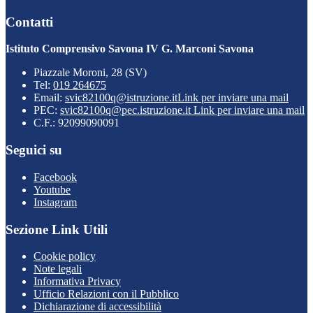
Contatti
Istituto Comprensivo Savona IV G. Marconi Savona
Piazzale Moroni, 28 (SV)
Tel:
019 264675
Email:
svic82100q@istruzione.it
Link per inviare una mail
PEC:
svic82100q@pec.istruzione.it
Link per inviare una mail
C.F.: 92099090091
Seguici su
Facebook
Youtube
Instagram
Sezione Link Utili
Cookie policy
Note legali
Informativa Privacy
Ufficio Relazioni con il Pubblico
Dichiarazione di accessibilità