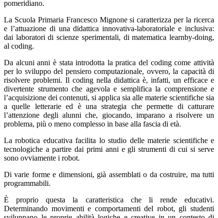
pomeridiano.
La Scuola Primaria Francesco Mignone si caratterizza per la ricerca
e l’attuazione di una didattica innovativa-laboratoriale e inclusiva:
dai laboratori di scienze sperimentali, di matematica learnby-doing,
al coding.
Da alcuni anni è stata introdotta la pratica del coding come attività
per lo sviluppo del pensiero computazionale, ovvero, la capacità di
risolvere problemi. Il coding nella didattica è, infatti, un efficace e
divertente strumento che agevola e semplifica la comprensione e
l’acquisizione dei contenuti, si applica sia alle materie scientifiche sia
a quelle letterarie ed è una strategia che permette di catturare
l’attenzione degli alunni che, giocando, imparano a risolvere un
problema, più o meno complesso in base alla fascia di età.
La robotica educativa facilita lo studio delle materie scientifiche e
tecnologiche a partire dai primi anni e gli strumenti di cui si serve
sono ovviamente i robot.
Di varie forme e dimensioni, già assemblati o da costruire, ma tutti
programmabili.
È proprio questa la caratteristica che li rende educativi.
Determinando movimenti e comportamenti del robot, gli studenti
sviluppano le proprie abilità logiche e creative in un contesto di