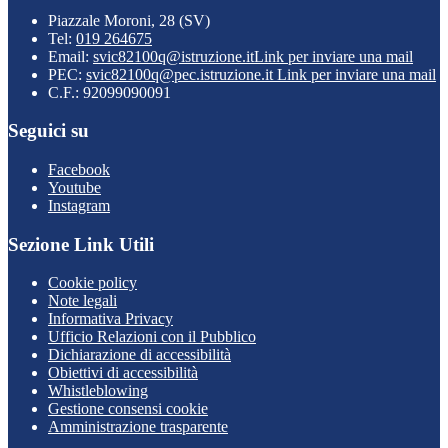
Piazzale Moroni, 28 (SV)
Tel:
019 264675
Email:
svic82100q@istruzione.it
Link per inviare una mail
PEC:
svic82100q@pec.istruzione.it
Link per inviare una mail
C.F.: 92099090091
Seguici su
Facebook
Youtube
Instagram
Sezione Link Utili
Cookie policy
Note legali
Informativa Privacy
Ufficio Relazioni con il Pubblico
Dichiarazione di accessibilità
Obiettivi di accessibilità
Whistleblowing
Gestione consensi cookie
Amministrazione trasparente