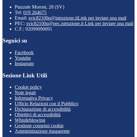
Piazzale Moroni, 28 (SV)
Tel:
019 264675
Email:
svic82100q@istruzione.it
Link per inviare una mail
PEC:
svic82100q@pec.istruzione.it
Link per inviare una mail
C.F.: 92099090091
Seguici su
Facebook
Youtube
Instagram
Sezione Link Utili
Cookie policy
Note legali
Informativa Privacy
Ufficio Relazioni con il Pubblico
Dichiarazione di accessibilità
Obiettivi di accessibilità
Whistleblowing
Gestione consensi cookie
Amministrazione trasparente