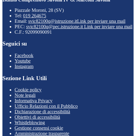
Piazzale Moroni, 28 (SV)
Tel:
019 264675
Email:
svic82100q@istruzione.it
Link per inviare una mail
PEC:
svic82100q@pec.istruzione.it
Link per inviare una mail
C.F.: 92099090091
Seguici su
Facebook
Youtube
Instagram
Sezione Link Utili
Cookie policy
Note legali
Informativa Privacy
Ufficio Relazioni con il Pubblico
Dichiarazione di accessibilità
Obiettivi di accessibilità
Whistleblowing
Gestione consensi cookie
Amministrazione trasparente