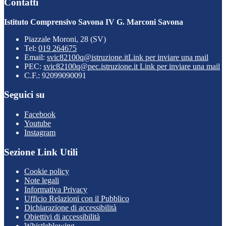
Contatti
Istituto Comprensivo Savona IV G. Marconi Savona
Piazzale Moroni, 28 (SV)
Tel:
019 264675
Email:
svic82100q@istruzione.it
Link per inviare una mail
PEC:
svic82100q@pec.istruzione.it
Link per inviare una mail
C.F.: 92099090091
Seguici su
Facebook
Youtube
Instagram
Sezione Link Utili
Cookie policy
Note legali
Informativa Privacy
Ufficio Relazioni con il Pubblico
Dichiarazione di accessibilità
Obiettivi di accessibilità
Whistleblowing