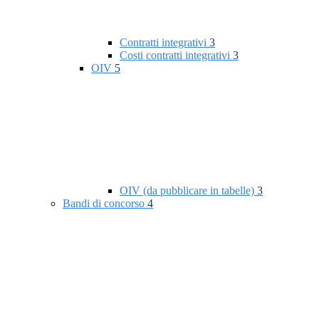
Contratti integrativi
3
Costi contratti integrativi
3
OIV
5
OIV (da pubblicare in tabelle)
3
Bandi di concorso
4