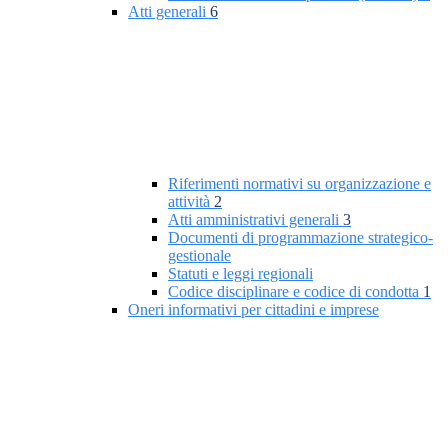
Atti generali
6
Riferimenti normativi su organizzazione e
attività
2
Atti amministrativi generali
3
Documenti di programmazione strategico-
gestionale
Statuti e leggi regionali
Codice disciplinare e codice di condotta
1
Oneri informativi per cittadini e imprese