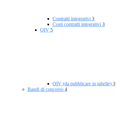
Contratti integrativi
3
Costi contratti integrativi
3
OIV
5
OIV (da pubblicare in tabelle)
3
Bandi di concorso
4