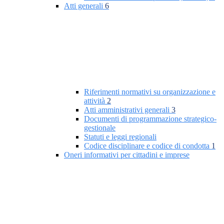
Atti generali
6
Riferimenti normativi su organizzazione e
attività
2
Atti amministrativi generali
3
Documenti di programmazione strategico-
gestionale
Statuti e leggi regionali
Codice disciplinare e codice di condotta
1
Oneri informativi per cittadini e imprese