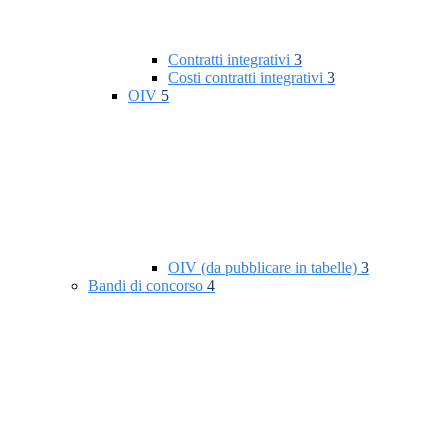
Contratti integrativi
3
Costi contratti integrativi
3
OIV
5
OIV (da pubblicare in tabelle)
3
Bandi di concorso
4