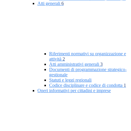
Atti generali
6
Riferimenti normativi su organizzazione e
attività
2
Atti amministrativi generali
3
Documenti di programmazione strategico-
gestionale
Statuti e leggi regionali
Codice disciplinare e codice di condotta
1
Oneri informativi per cittadini e imprese