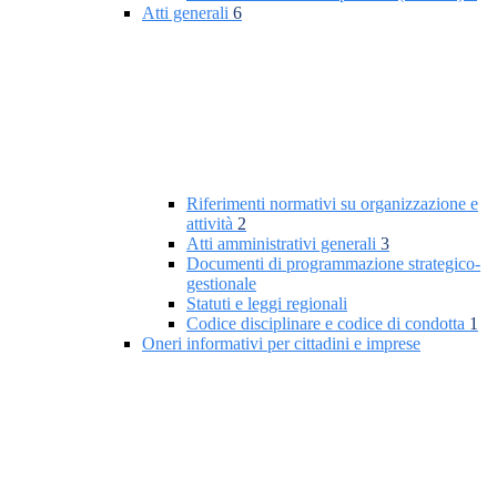
Atti generali
6
Riferimenti normativi su organizzazione e
attività
2
Atti amministrativi generali
3
Documenti di programmazione strategico-
gestionale
Statuti e leggi regionali
Codice disciplinare e codice di condotta
1
Oneri informativi per cittadini e imprese