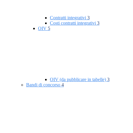
Contratti integrativi
3
Costi contratti integrativi
3
OIV
5
OIV (da pubblicare in tabelle)
3
Bandi di concorso
4