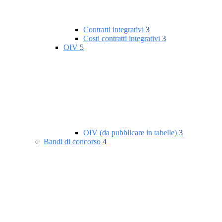
Contratti integrativi
3
Costi contratti integrativi
3
OIV
5
OIV (da pubblicare in tabelle)
3
Bandi di concorso
4