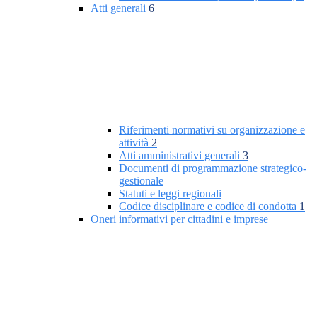
Atti generali
6
Riferimenti normativi su organizzazione e
attività
2
Atti amministrativi generali
3
Documenti di programmazione strategico-
gestionale
Statuti e leggi regionali
Codice disciplinare e codice di condotta
1
Oneri informativi per cittadini e imprese