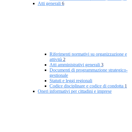
Atti generali
6
Riferimenti normativi su organizzazione e
attività
2
Atti amministrativi generali
3
Documenti di programmazione strategico-
gestionale
Statuti e leggi regionali
Codice disciplinare e codice di condotta
1
Oneri informativi per cittadini e imprese