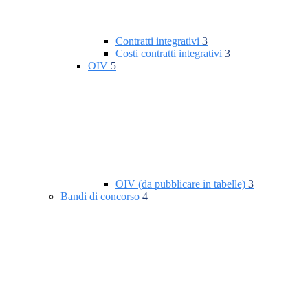
Contratti integrativi
3
Costi contratti integrativi
3
OIV
5
OIV (da pubblicare in tabelle)
3
Bandi di concorso
4