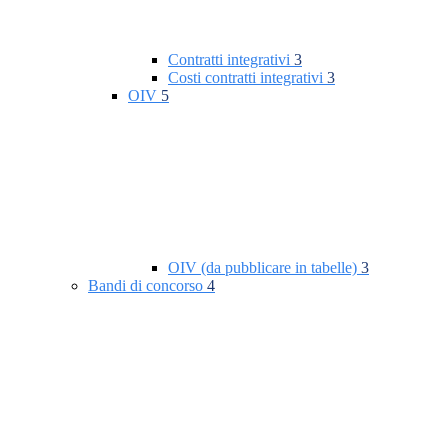
Contratti integrativi
3
Costi contratti integrativi
3
OIV
5
OIV (da pubblicare in tabelle)
3
Bandi di concorso
4