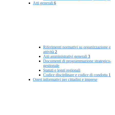
Atti generali
6
Riferimenti normativi su organizzazione e
attività
2
Atti amministrativi generali
3
Documenti di programmazione strategico-
gestionale
Statuti e leggi regionali
Codice disciplinare e codice di condotta
1
Oneri informativi per cittadini e imprese