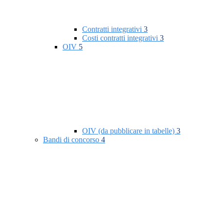
Contratti integrativi
3
Costi contratti integrativi
3
OIV
5
OIV (da pubblicare in tabelle)
3
Bandi di concorso
4