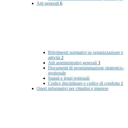
Atti generali
6
Riferimenti normativi su organizzazione e
attività
2
Atti amministrativi generali
3
Documenti di programmazione strategico-
gestionale
Statuti e leggi regionali
Codice disciplinare e codice di condotta
1
Oneri informativi per cittadini e imprese