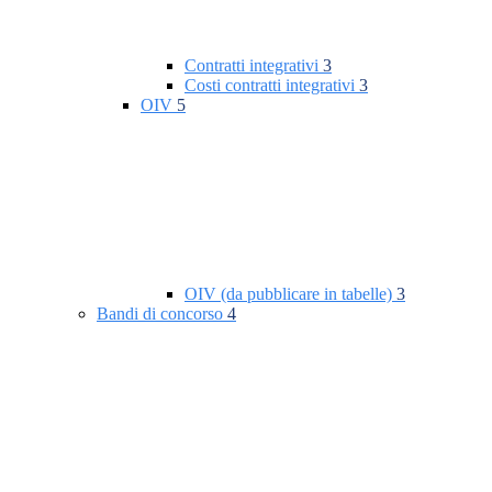
Contratti integrativi
3
Costi contratti integrativi
3
OIV
5
OIV (da pubblicare in tabelle)
3
Bandi di concorso
4