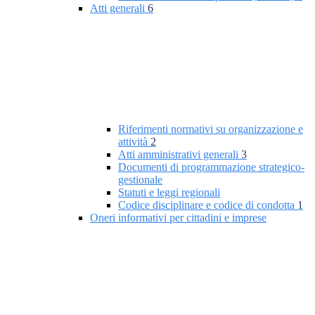
Atti generali
6
Riferimenti normativi su organizzazione e
attività
2
Atti amministrativi generali
3
Documenti di programmazione strategico-
gestionale
Statuti e leggi regionali
Codice disciplinare e codice di condotta
1
Oneri informativi per cittadini e imprese