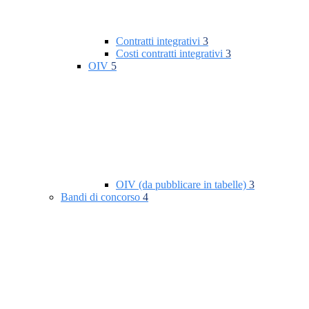
Contratti integrativi
3
Costi contratti integrativi
3
OIV
5
OIV (da pubblicare in tabelle)
3
Bandi di concorso
4