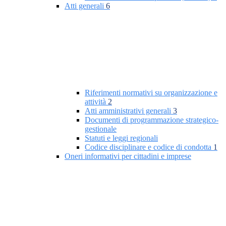
Atti generali
6
Riferimenti normativi su organizzazione e
attività
2
Atti amministrativi generali
3
Documenti di programmazione strategico-
gestionale
Statuti e leggi regionali
Codice disciplinare e codice di condotta
1
Oneri informativi per cittadini e imprese