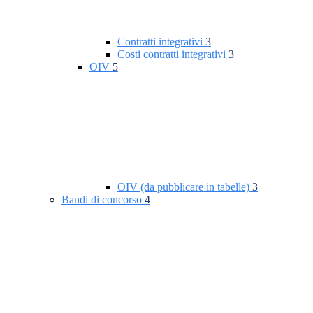
Contratti integrativi
3
Costi contratti integrativi
3
OIV
5
OIV (da pubblicare in tabelle)
3
Bandi di concorso
4