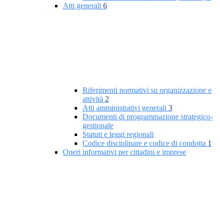
Atti generali
6
Riferimenti normativi su organizzazione e
attività
2
Atti amministrativi generali
3
Documenti di programmazione strategico-
gestionale
Statuti e leggi regionali
Codice disciplinare e codice di condotta
1
Oneri informativi per cittadini e imprese