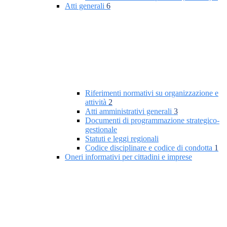
Atti generali
6
Riferimenti normativi su organizzazione e
attività
2
Atti amministrativi generali
3
Documenti di programmazione strategico-
gestionale
Statuti e leggi regionali
Codice disciplinare e codice di condotta
1
Oneri informativi per cittadini e imprese