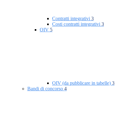
Contratti integrativi
3
Costi contratti integrativi
3
OIV
5
OIV (da pubblicare in tabelle)
3
Bandi di concorso
4