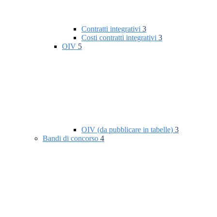
Contratti integrativi
3
Costi contratti integrativi
3
OIV
5
OIV (da pubblicare in tabelle)
3
Bandi di concorso
4