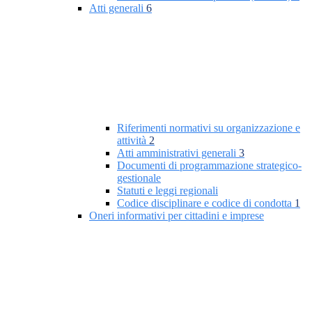
Atti generali
6
Riferimenti normativi su organizzazione e
attività
2
Atti amministrativi generali
3
Documenti di programmazione strategico-
gestionale
Statuti e leggi regionali
Codice disciplinare e codice di condotta
1
Oneri informativi per cittadini e imprese