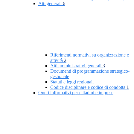
Atti generali
6
Riferimenti normativi su organizzazione e
attività
2
Atti amministrativi generali
3
Documenti di programmazione strategico-
gestionale
Statuti e leggi regionali
Codice disciplinare e codice di condotta
1
Oneri informativi per cittadini e imprese