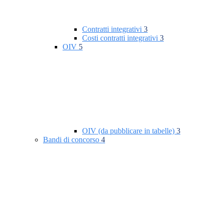
Contratti integrativi
3
Costi contratti integrativi
3
OIV
5
OIV (da pubblicare in tabelle)
3
Bandi di concorso
4