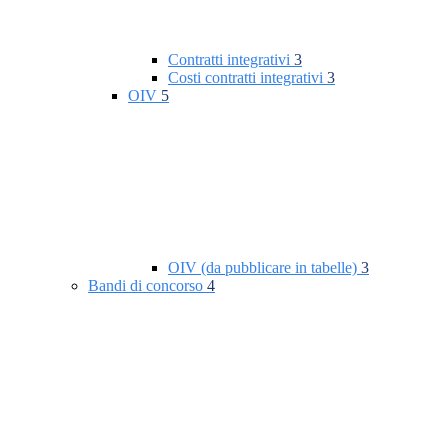
Contratti integrativi
3
Costi contratti integrativi
3
OIV
5
OIV (da pubblicare in tabelle)
3
Bandi di concorso
4