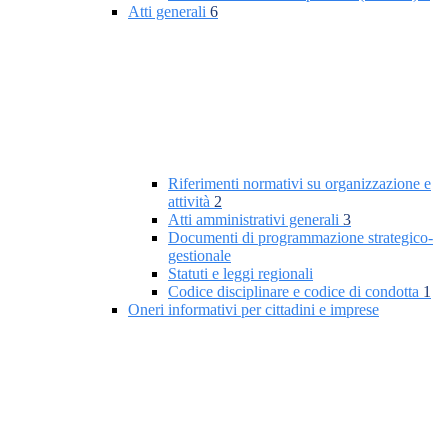
Atti generali
6
Riferimenti normativi su organizzazione e
attività
2
Atti amministrativi generali
3
Documenti di programmazione strategico-
gestionale
Statuti e leggi regionali
Codice disciplinare e codice di condotta
1
Oneri informativi per cittadini e imprese