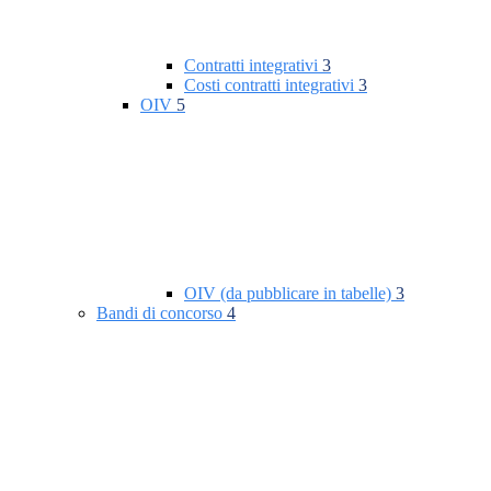
Contratti integrativi
3
Costi contratti integrativi
3
OIV
5
OIV (da pubblicare in tabelle)
3
Bandi di concorso
4