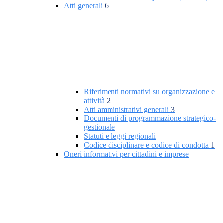
Atti generali
6
Riferimenti normativi su organizzazione e
attività
2
Atti amministrativi generali
3
Documenti di programmazione strategico-
gestionale
Statuti e leggi regionali
Codice disciplinare e codice di condotta
1
Oneri informativi per cittadini e imprese