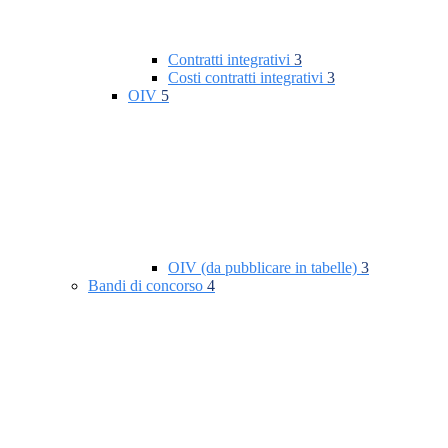
Contratti integrativi
3
Costi contratti integrativi
3
OIV
5
OIV (da pubblicare in tabelle)
3
Bandi di concorso
4