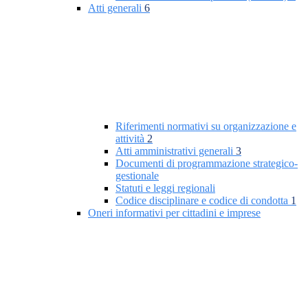
Atti generali
6
Riferimenti normativi su organizzazione e
attività
2
Atti amministrativi generali
3
Documenti di programmazione strategico-
gestionale
Statuti e leggi regionali
Codice disciplinare e codice di condotta
1
Oneri informativi per cittadini e imprese