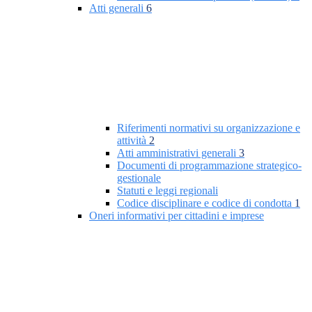
Atti generali
6
Riferimenti normativi su organizzazione e
attività
2
Atti amministrativi generali
3
Documenti di programmazione strategico-
gestionale
Statuti e leggi regionali
Codice disciplinare e codice di condotta
1
Oneri informativi per cittadini e imprese