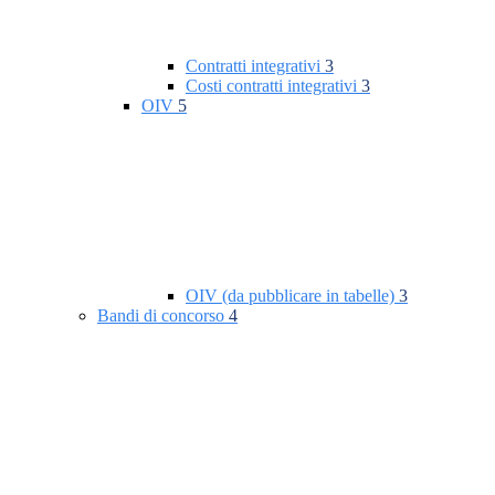
Contratti integrativi
3
Costi contratti integrativi
3
OIV
5
OIV (da pubblicare in tabelle)
3
Bandi di concorso
4