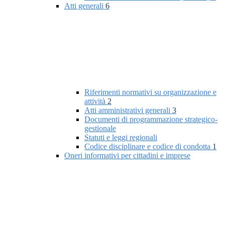
Atti generali
6
Riferimenti normativi su organizzazione e
attività
2
Atti amministrativi generali
3
Documenti di programmazione strategico-
gestionale
Statuti e leggi regionali
Codice disciplinare e codice di condotta
1
Oneri informativi per cittadini e imprese