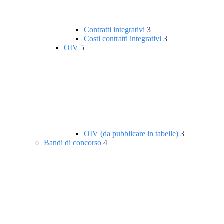
Contratti integrativi
3
Costi contratti integrativi
3
OIV
5
OIV (da pubblicare in tabelle)
3
Bandi di concorso
4