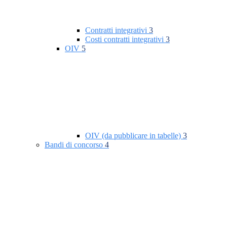
Contratti integrativi
3
Costi contratti integrativi
3
OIV
5
OIV (da pubblicare in tabelle)
3
Bandi di concorso
4