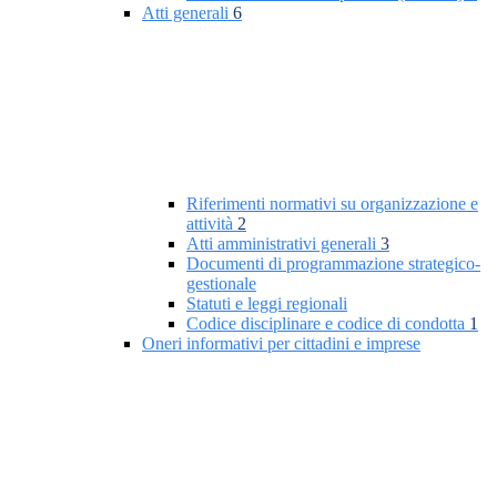
Atti generali
6
Riferimenti normativi su organizzazione e
attività
2
Atti amministrativi generali
3
Documenti di programmazione strategico-
gestionale
Statuti e leggi regionali
Codice disciplinare e codice di condotta
1
Oneri informativi per cittadini e imprese