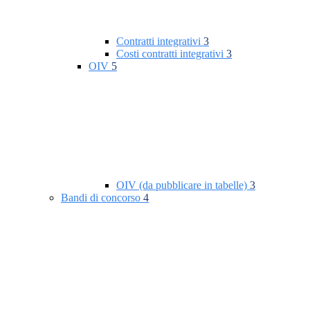
Contratti integrativi
3
Costi contratti integrativi
3
OIV
5
OIV (da pubblicare in tabelle)
3
Bandi di concorso
4