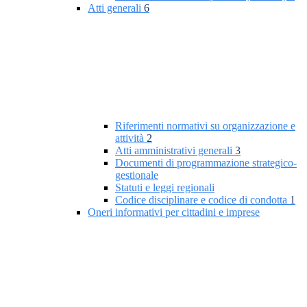
Atti generali
6
Riferimenti normativi su organizzazione e
attività
2
Atti amministrativi generali
3
Documenti di programmazione strategico-
gestionale
Statuti e leggi regionali
Codice disciplinare e codice di condotta
1
Oneri informativi per cittadini e imprese