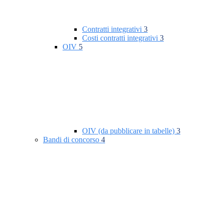
Contratti integrativi
3
Costi contratti integrativi
3
OIV
5
OIV (da pubblicare in tabelle)
3
Bandi di concorso
4