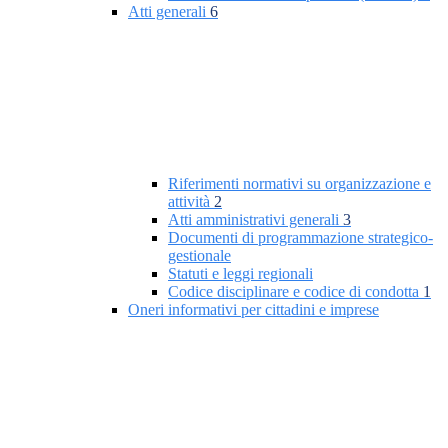
Atti generali
6
Riferimenti normativi su organizzazione e
attività
2
Atti amministrativi generali
3
Documenti di programmazione strategico-
gestionale
Statuti e leggi regionali
Codice disciplinare e codice di condotta
1
Oneri informativi per cittadini e imprese