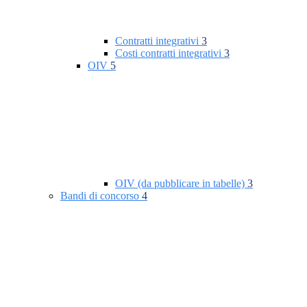
Contratti integrativi
3
Costi contratti integrativi
3
OIV
5
OIV (da pubblicare in tabelle)
3
Bandi di concorso
4