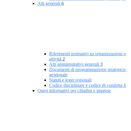
Atti generali
6
Riferimenti normativi su organizzazione e
attività
2
Atti amministrativi generali
3
Documenti di programmazione strategico-
gestionale
Statuti e leggi regionali
Codice disciplinare e codice di condotta
1
Oneri informativi per cittadini e imprese