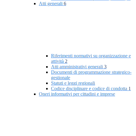
Atti generali
6
Riferimenti normativi su organizzazione e
attività
2
Atti amministrativi generali
3
Documenti di programmazione strategico-
gestionale
Statuti e leggi regionali
Codice disciplinare e codice di condotta
1
Oneri informativi per cittadini e imprese