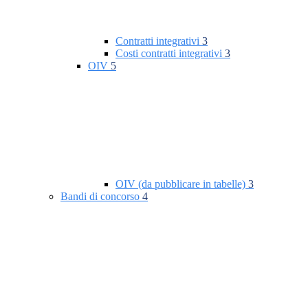
Contratti integrativi
3
Costi contratti integrativi
3
OIV
5
OIV (da pubblicare in tabelle)
3
Bandi di concorso
4