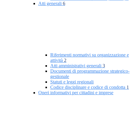
Atti generali
6
Riferimenti normativi su organizzazione e
attività
2
Atti amministrativi generali
3
Documenti di programmazione strategico-
gestionale
Statuti e leggi regionali
Codice disciplinare e codice di condotta
1
Oneri informativi per cittadini e imprese