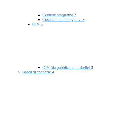
Contratti integrativi
3
Costi contratti integrativi
3
OIV
5
OIV (da pubblicare in tabelle)
3
Bandi di concorso
4