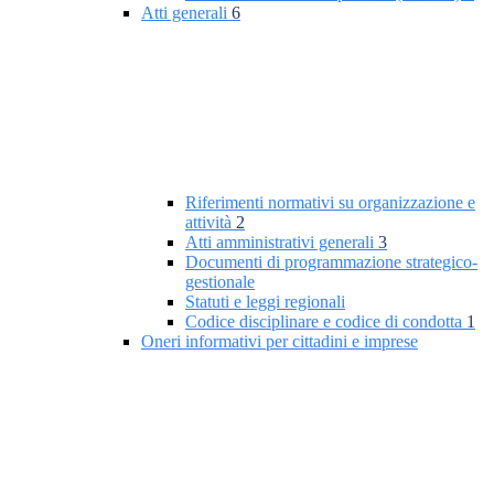
Atti generali
6
Riferimenti normativi su organizzazione e
attività
2
Atti amministrativi generali
3
Documenti di programmazione strategico-
gestionale
Statuti e leggi regionali
Codice disciplinare e codice di condotta
1
Oneri informativi per cittadini e imprese