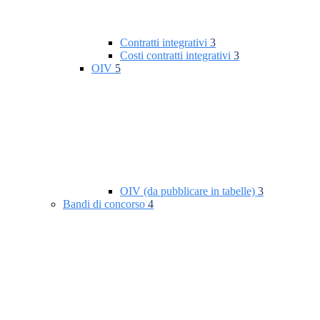
Contratti integrativi
3
Costi contratti integrativi
3
OIV
5
OIV (da pubblicare in tabelle)
3
Bandi di concorso
4