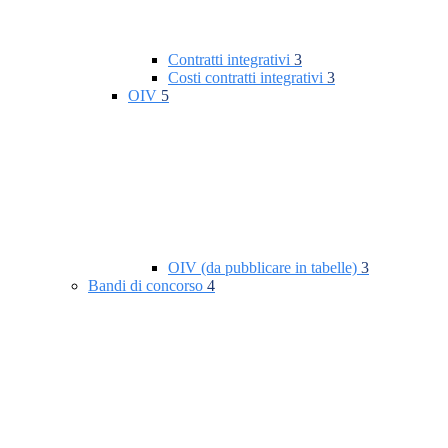
Contratti integrativi
3
Costi contratti integrativi
3
OIV
5
OIV (da pubblicare in tabelle)
3
Bandi di concorso
4