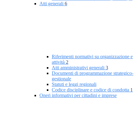
Atti generali
6
Riferimenti normativi su organizzazione e
attività
2
Atti amministrativi generali
3
Documenti di programmazione strategico-
gestionale
Statuti e leggi regionali
Codice disciplinare e codice di condotta
1
Oneri informativi per cittadini e imprese