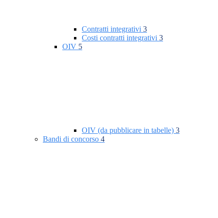
Contratti integrativi
3
Costi contratti integrativi
3
OIV
5
OIV (da pubblicare in tabelle)
3
Bandi di concorso
4