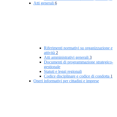
Atti generali
6
Riferimenti normativi su organizzazione e
attività
2
Atti amministrativi generali
3
Documenti di programmazione strategico-
gestionale
Statuti e leggi regionali
Codice disciplinare e codice di condotta
1
Oneri informativi per cittadini e imprese